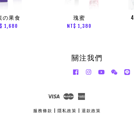
素の果食
瑰蜜
$ 1,680
NT$ 1,380
關注我們
Facebook
Instagram
YouTube
Wecha
L
Visa
Master
American
Express
服務條款
|
隱私政策
|
退款政策