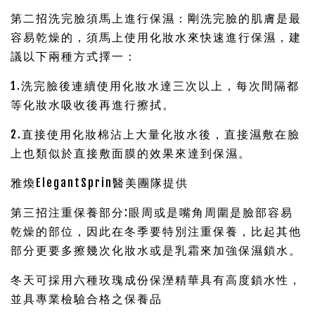
第二招洗完臉須馬上進行保濕：剛洗完臉的肌膚是最
容易乾燥的，須馬上使用化妝水來快速進行保濕，建
議以下兩種方式擇一：
1.洗完臉後連續使用化妝水達三次以上，每次間隔都
等化妝水吸收後再進行擦拭。
2.直接使用化妝棉沾上大量化妝水後，直接濕敷在臉
上也類似於直接敷面膜的效果來達到保濕。
雅煥ElegantSprin醫美團隊提供
第三招注重保養部分:眼周或是嘴角周圍是臉部容易
乾燥的部位，因此在冬季要特別注重保養，比起其他
部分更要多擦幾次化妝水或是乳霜來加強保濕鎖水。
冬天可採用六種玫瑰成份保溼精華具有高度鎖水性，
並具專業檢驗合格之保養品