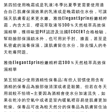
第四招使用晚霜或是乳液:冬季比夏季更需要使用適
合自己肌膚保濕效果的乳液或是晚霜鎖住水份，可讓
隔天肌膚看起來更水嫩。雅煥ElegantSprin粉嫩精粹
霜，內含大豆、櫻花萃取液等100％天然植萃高效保
濕精華，獲得歐盟PIF認證及法國ECOCERT合格檢驗，
幫助臉部保濕鎖水外，也可用於手肘、膝蓋，甚至是
私密處的滋養保濕，讓肌膚留住水分，除去惱人的冬
天乾癢問題。
雅煥ElegantSprin粉嫩精粹霜100％天然植萃高效保
濕精華
第五招減少使用酒精性保養品:有些人習慣使用含有
酒精的保養品為臉部做清潔或者是殺菌。但若在冬天
用就較不恰唷~主要因為酒精會使水分加速流失，如
果在乾冷的空氣中或者是室內暖氣裡容易使肌膚更加
乾燥。保養品可改為較天然分的保養品為肌膚留住油