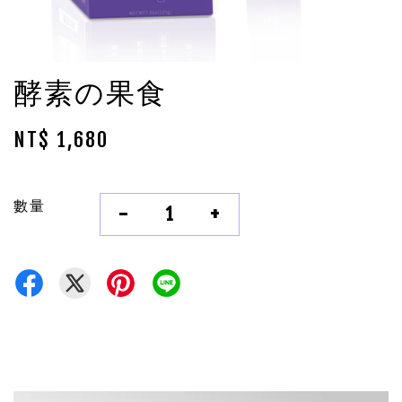
酵素の果食
NT$ 1,680
數量
-
+